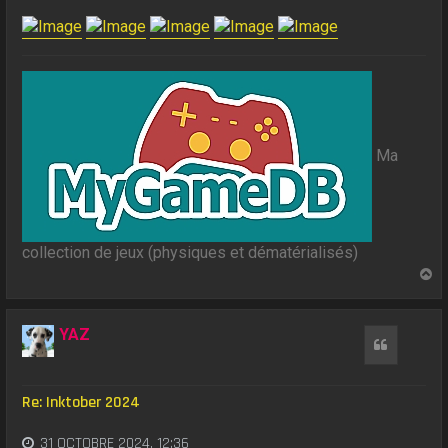
Ma
collection de jeux (physiques et dématérialisés)
H
a
u
t
YAZ
Citation
Re: Inktober 2024
31 OCTOBRE 2024, 12:36