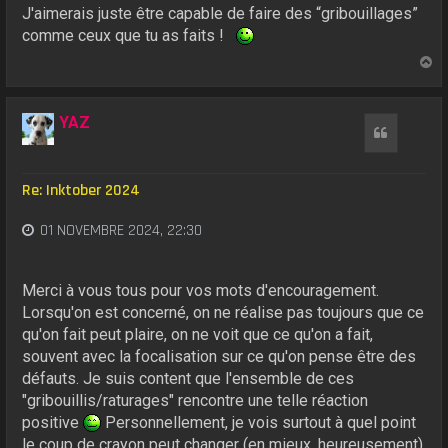
J'aimerais juste être capable de faire des “gribouillages”
comme ceux que tu as faits !
H
a
u
t
YAZ
Citation
Re: Inktober 2024
01 NOVEMBRE 2024, 22:30
Merci à vous tous pour vos mots d'encouragement.
Lorsqu'on est concerné, on ne réalise pas toujours que ce
qu'on fait peut plaire, on ne voit que ce qu'on a fait,
souvent avec la focalisation sur ce qu'on pense être des
défauts. Je suis content que l'ensemble de ces
"gribouillis/raturages" rencontre une telle réaction
positive
Personnellement, je vois surtout à quel point
le coup de crayon peut changer (en mieux, heureusement)