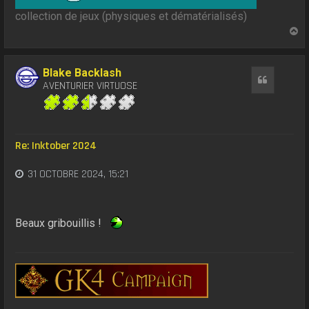
collection de jeux (physiques et dématérialisés)
H
a
u
t
Blake Backlash
Citation
AVENTURIER VIRTUOSE
Re: Inktober 2024
31 OCTOBRE 2024, 15:21
Beaux gribouillis !