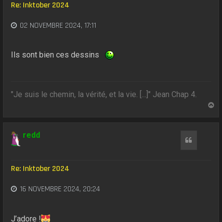
Re: Inktober 2024
02 NOVEMBRE 2024, 17:11
Ils sont bien ces dessins
"Je suis le chemin, la vérité, et la vie. [...]" Jean Chap 4.
H
a
u
t
redd
Citation
Re: Inktober 2024
16 NOVEMBRE 2024, 20:24
J’adore !