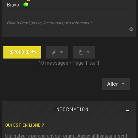
Bravo
Quand Redd passe, les moustiques trépassent.
H
a
u
t
RÉPONDRE
10 messages • Page
1
sur
1
Aller
INFORMATION
QUI EST EN LIGNE ?
Utilisateurs parcourant ce forum : Aucun utilisateur inscrit