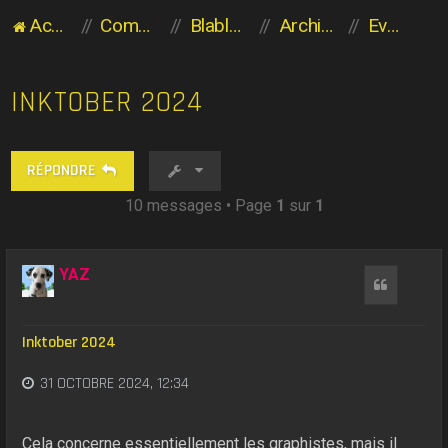
Accueil du forum
Communauté des Planaviens
Blabla entre Planaviens
Archives
Evénements et concours
INKTOBER 2024
RÉPONDRE
10 messages • Page
1
sur
1
YAZ
Citation
Inktober 2024
31 OCTOBRE 2024, 12:34
Cela concerne essentiellement les graphistes, mais il