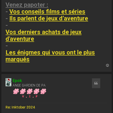
Venez papoter :
-
Vos conseils films et séries
-
Ils parlent de jeux d’aventure
-
Vos derniers achats de jeux
d'aventure
-
Les énigmes qui vous ont le plus
marqués
H
a
u
t
Epok
Citation
ANGE GARDIEN DE PA
Re: Inktober 2024