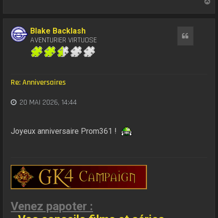
H
a
u
t
Blake Backlash
Citation
AVENTURIER VIRTUOSE
Re: Anniversaires
20 MAI 2026, 14:44
Joyeux anniversaire Prom361 !
Venez papoter :