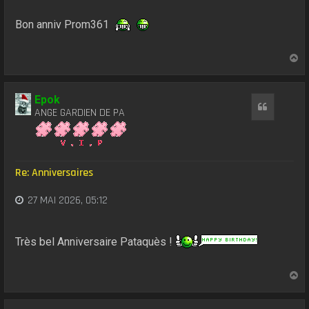
Bon anniv Prom361
H
a
u
t
Epok
Citation
ANGE GARDIEN DE PA
Re: Anniversaires
27 MAI 2026, 05:12
Très bel Anniversaire Pataquès !
H
a
u