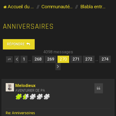
Accueil du forum
Communauté des Planaviens
Blabla entre Planaviens
ANNIVERSAIRES
RÉPONDRE
4098 messages
1
268
269
270
271
272
274
…
…
Page
Précédent
270
sur
274
Suivant
Melodieux
Citation
AVENTURIER DE PA
Re: Anniversaires