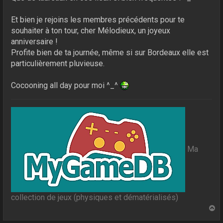
Et bien je rejoins les membres précédents pour te
souhaiter à ton tour, cher Mélodieux, un joyeux
anniversaire !
Profite bien de ta journée, même si sur Bordeaux elle est
particulièrement pluvieuse.
Cocooning all day pour moi ^_^
Ma
collection de jeux (physiques et dématérialisés)
H
a