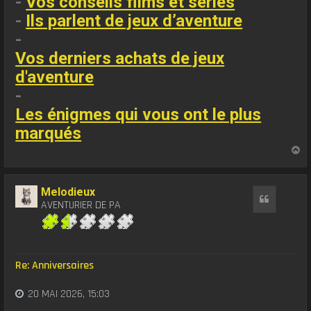
-
Vos conseils films et séries
-
Ils parlent de jeux d’aventure
-
Vos derniers achats de jeux
d'aventure
-
Les énigmes qui vous ont le plus
marqués
H
a
u
t
Melodieux
Citation
AVENTURIER DE PA
Re: Anniversaires
20 MAI 2026, 15:03