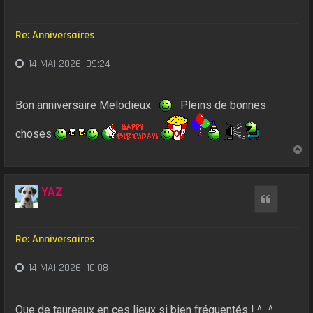
Re: Anniversaires
14 MAI 2026, 09:24
Bon anniversaire Melodieux
Pleins de bonnes
choses
H
a
u
t
YAZ
Citation
Re: Anniversaires
14 MAI 2026, 10:08
Que de taureaux en ces lieux si bien fréquentés ! ^_^