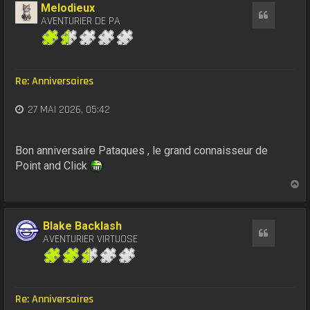
t
Melodieux
Citation
AVENTURIER DE PA
Re: Anniversaires
27 MAI 2026, 05:42
Bon anniversaire Pataques , le grand connaisseur de
Point and Click
H
a
u
t
Blake Backlash
Citation
AVENTURIER VIRTUOSE
Re: Anniversaires