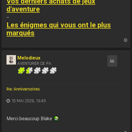
Vos derniers achats de jeux
d'aventure
-
Les énigmes qui vous ont le plus
marqués
H
a
u
t
Melodieux
Citation
AVENTURIER DE PA
Re: Anniversaires
15 MAI 2026, 13:49
Merci beaucoup Blake