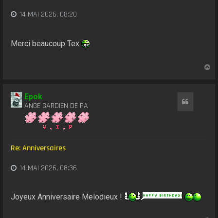
14 MAI 2026, 08:20
Merci beaucoup Tex
H
a
u
t
Epok
Citation
ANGE GARDIEN DE PA
Re: Anniversaires
14 MAI 2026, 08:36
Joyeux Anniversaire Melodieux !