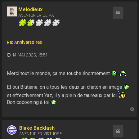
u
t
Melodieux
Citation
AVENTURIER DE PA
Re: Anniversaires
14 MAI 2026, 15:51
Merci tout le monde, ça me touche énormément
Et oui Blutiane, on a tous les deux un chaton en image
et effectivement Yaz, il y a plein de taureaux par ici
Bon cocooning à toi
H
a
u
t
Blake Backlash
Citation
AVENTURIER VIRTUOSE