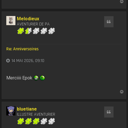
H
a
u
t
Melodieux
Citation
AVENTURIER DE PA
Re: Anniversaires
14 MAI 2026, 09:10
Merciiii Epok
H
a
u
t
bluetiane
Citation
ILLUSTRE AVENTURIER