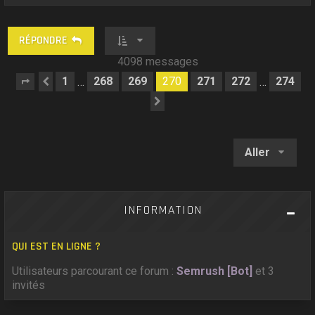
a
u
t
RÉPONDRE
4098 messages
1
268
269
270
271
272
274
…
…
Page
Précédent
270
sur
274
Suivant
Aller
INFORMATION
QUI EST EN LIGNE ?
Utilisateurs parcourant ce forum :
Semrush [Bot]
et 3
invités