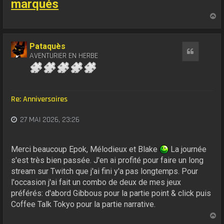
marqués
H
a
u
t
Pataquès
Citation
AVENTURIER EN HERBE
Re: Anniversaires
27 MAI 2026, 23:26
Merci beaucoup Epok, Mélodieux et Blake
La journée
s'est très bien passée. J'en ai profité pour faire un long
stream sur Twitch que j'ai fini y'a pas longtemps. Pour
l'occasion j'ai fait un combo de deux de mes jeux
préférés: d'abord Gibbous pour la partie point & click puis
Coffee Talk Tokyo pour la partie narrative.
H